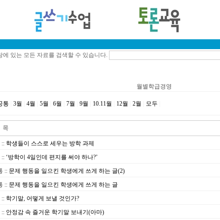
에 있는 모든 자료를 검색할 수 있습니다.
월별학급경영
공통
|
3월
|
4월
|
5월
|
6월
|
7월
|
9월
|
10.11월
|
12월
|
2월
|
모두
|
::
학생들이 스스로 세우는 방학 과제
::
‘방학이 4일인데 편지를 써야 하나?’
통
::
문제 행동을 일으킨 학생에게 쓰게 하는 글(2)
통
::
문제 행동을 일으킨 학생에게 쓰게 하는 글
::
학기말, 어떻게 보낼 것인가?
::
안정감 속 즐거운 학기말 보내기(아마)