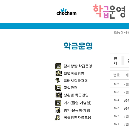
초등참사랑
전
체
참사랑땀 학급운영
월별학급경영
플래시학급경영
7월
826
교실환경
7월
825
상황별 학급경영
공
824
계기(졸업-기념일)
공
823
방학-운동회-체험
7월
822
학급경영자료모음
7월
821