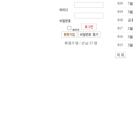
7월
820
3월
819
공
818
2월
817
3월
816
회원:0 명 / 손님:15 명
3월
815