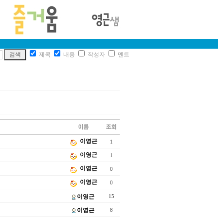
제목
내용
작성자
멘트
이영근
1
이영근
1
이영근
0
이영근
0
이영근
15
이영근
8