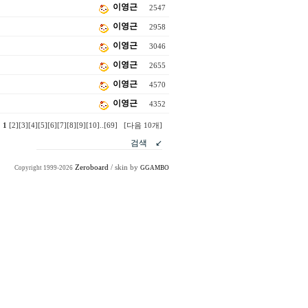
이영근
2547
이영근
2958
이영근
3046
이영근
2655
이영근
4570
이영근
4352
1
[2]
[3]
[4]
[5]
[6]
[7]
[8]
[9]
[10]
..
[69]
[다음 10개]
Zeroboard
/ skin by
Copyright 1999-2026
GGAMBO