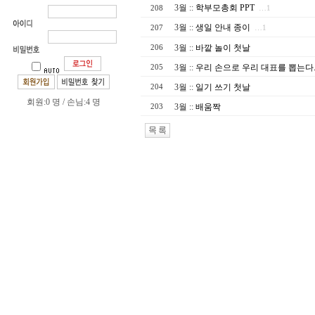
3월
::
학부모총회 PPT
208
…1
3월
::
생일 안내 종이
207
…1
3월
::
바깥 놀이 첫날
206
3월
::
우리 손으로 우리 대표를 뽑는다
205
3월
::
일기 쓰기 첫날
204
회원:0 명 / 손님:4 명
3월
::
배움짝
203