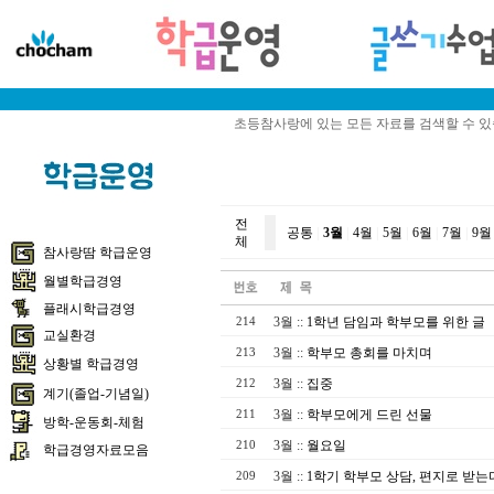
초등참사랑에 있는 모든 자료를 검색할 수 
전
공통
|
3월
|
4월
|
5월
|
6월
|
7월
|
9월
체
참사랑땀 학급운영
월별학급경영
플래시학급경영
3월
::
1학년 담임과 학부모를 위한 글
214
교실환경
3월
::
학부모 총회를 마치며
213
상황별 학급경영
3월
::
집중
212
계기(졸업-기념일)
3월
::
학부모에게 드린 선물
211
방학-운동회-체험
3월
::
월요일
210
학급경영자료모음
3월
::
1학기 학부모 상담, 편지로 받는
209