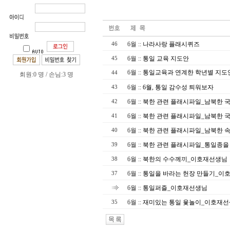
6월
::
나라사랑 플래시퀴즈
46
6월
::
통일 교육 지도안
45
6월
::
통일교육과 연계한 학년별 지도
44
회원:0 명 / 손님:3 명
6월
::
6월, 통일 감수성 틔워보자
43
6월
::
북한 관련 플래시파일_남북한 국
42
6월
::
북한 관련 플래시파일_남북한 국
41
6월
::
북한 관련 플래시파일_남북한 
40
6월
::
북한 관련 플래시파일_통일종을
39
6월
::
북한의 수수께끼_이호재선생님
38
6월
::
통일을 바라는 헌장 만들기_이
37
6월
::
통일퍼즐_이호재선생님
6월
::
재미있는 통일 윷놀이_이호재
35