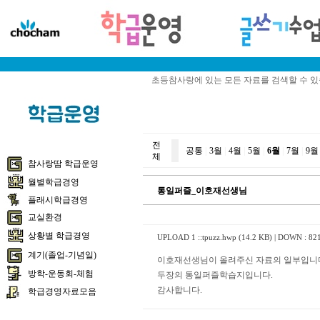
초등참사랑에 있는 모든 자료를 검색할 수 
전
공통
|
3월
|
4월
|
5월
|
6월
|
7월
|
9월
체
참사랑땀 학급운영
월별학급경영
통일퍼즐_이호재선생님
플래시학급경영
교실환경
상황별 학급경영
UPLOAD 1 ::
tpuzz.hwp (14.2 KB)
| DOWN : 82
계기(졸업-기념일)
이호재선생님이 올려주신 자료의 일부입니
방학-운동회-체험
두장의 통일퍼즐학습지입니다.
감사합니다.
학급경영자료모음