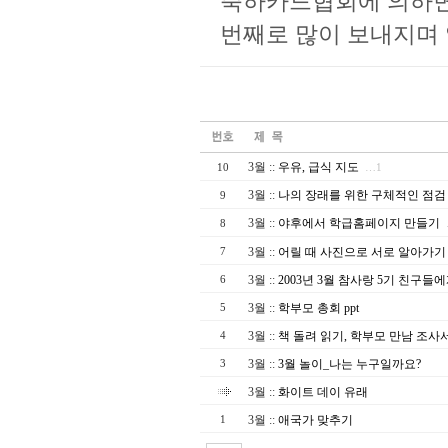
축하카드협회에 의하면
번째로 많이 보내지며 
3월
::
우유, 급식 지도
10
…1
3월
::
나의 장래를 위한 구체적인 점검
9
3월
::
야후에서 학급홈페이지 만들기
8
3월
::
어릴 때 사진으로 서로 알아가기
7
3월
::
2003년 3월 참사랑 5기 친구들
6
3월
::
학부모 총회 ppt
5
3월
::
책 돌려 읽기, 학부모 만남 조사
4
3월
::
3월 놀이_나는 누구일까요?
3
3월
::
화이트 데이 유래
3월
::
애국가 맞추기
1