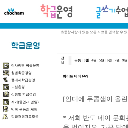
초등참사랑에 있는 모든 자료를 검색할 수 
전
공통
|
3월
|
4월
|
5월
|
6월
|
7월
|
9월
체
참사랑땀 학급운영
월별학급경영
화이트 데이 유래
플래시학급경영
교실환경
상황별 학급경영
[인디에 두콩샘이 올린
계기(졸업-기념일)
방학-운동회-체험
* 저희 반도 데이 문화
학급경영자료모음
을 벌이지요. 가끔 달에