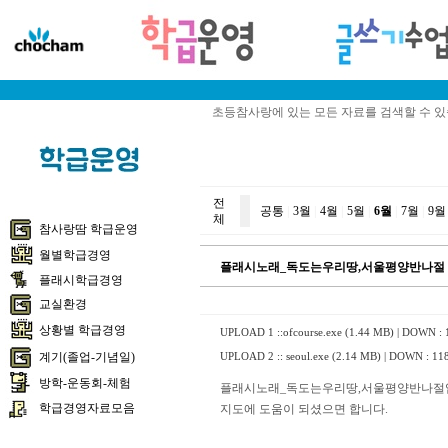
초등참사랑에 있는 모든 자료를 검색할 수 
전
공통
|
3월
|
4월
|
5월
|
6월
|
7월
|
9월
체
참사랑땀 학급운영
월별학급경영
플래시노래_독도는우리땅,서울평양반나절
플래시학급경영
교실환경
상황별 학급경영
UPLOAD 1 ::
ofcourse.exe (1.44 MB)
| DOWN : 
계기(졸업-기념일)
UPLOAD 2 ::
seoul.exe (2.14 MB)
| DOWN : 11
방학-운동회-체험
플래시노래_독도는우리땅,서울평양반나절
학급경영자료모음
지도에 도움이 되셨으면 합니다.