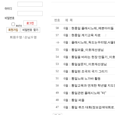
6월
::
현충일 플래시노래_예쁜아이들
58
6월
::
현충일 계기교육 자료
57
…2
회원:0 명 / 손님:6 명
6월
::
플래시노래_독도는우리땅,서울
6월
::
통일퍼즐_이호재선생님
55
6월
::
통일을 바라는 헌장 만들기_이
54
6월
::
통일설문지_이호재선생님
53
6월
::
통일된 조국의 국기 그리기
52
6월
::
통일노래 노가바 활동
51
6월
::
통일교육과 연계한 학년별 지도
50
6월
::
통일관련 플래시노래 "터"
49
6월
::
통일 퍼즐
48
6월
::
통일 퀴즈 대회(정보검색대회로..
47