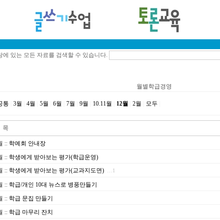
에 있는 모든 자료를 검색할 수 있습니다.
월별학급경영
공통
|
3월
|
4월
|
5월
|
6월
|
7월
|
9월
|
10.11월
|
12월
|
2월
|
모두
|
월
::
학예회 안내장
월
::
학생에게 받아보는 평가(학급운영)
월
::
학생에게 받아보는 평가(교과지도면)
…1
월
::
학급/개인 10대 뉴스로 병풍만들기
월
::
학급 문집 만들기
월
::
학급 마무리 잔치