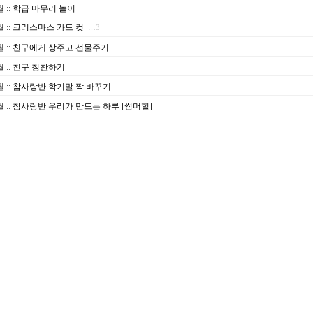
월
::
학급 마무리 놀이
월
::
크리스마스 카드 컷
…3
월
::
친구에게 상주고 선물주기
월
::
친구 칭찬하기
월
::
참사랑반 학기말 짝 바꾸기
월
::
참사랑반 우리가 만드는 하루 [썸머힐]