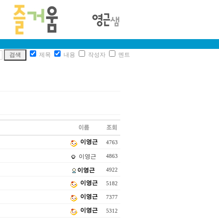
제목
내용
작성자
멘트
이영근
4763
이영근
4863
이영근
4922
이영근
5182
이영근
7377
이영근
5312