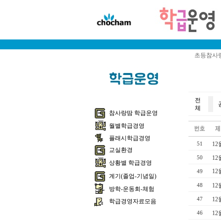
초등참사랑
전
체
참사랑땀 학급운영
월별학급경영
플래시학급경영
12
51
교실환경
12
50
상황별 학급경영
12
49
계기(졸업-기념일)
12
48
방학-운동회-체험
12
47
학급경영자료모음
12
46