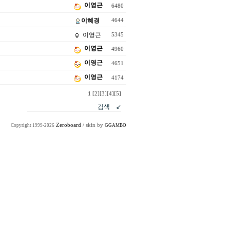
이영근
6480
이혜경
4644
이영근
5345
이영근
4960
이영근
4651
이영근
4174
1
[2]
[3]
[4]
[5]
Zeroboard
/ skin by
Copyright 1999-2026
GGAMBO