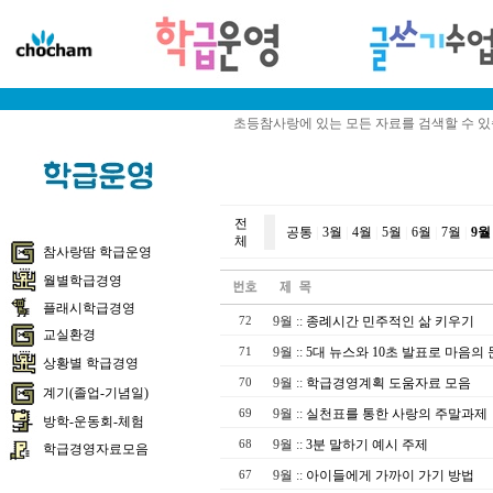
초등참사랑에 있는 모든 자료를 검색할 수 
전
공통
|
3월
|
4월
|
5월
|
6월
|
7월
|
9월
체
참사랑땀 학급운영
월별학급경영
플래시학급경영
9월
::
종례시간 민주적인 삶 키우기
72
교실환경
9월
::
5대 뉴스와 10초 발표로 마음의 
71
상황별 학급경영
9월
::
학급경영계획 도움자료 모음
70
계기(졸업-기념일)
9월
::
실천표를 통한 사랑의 주말과제
69
방학-운동회-체험
9월
::
3분 말하기 예시 주제
68
학급경영자료모음
9월
::
아이들에게 가까이 가기 방법
67