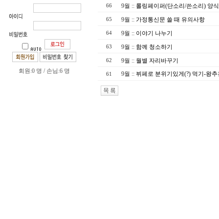
9월
::
롤링페이퍼(단소리/쓴소리) 양식
66
9월
::
가정통신문 쓸 때 유의사항
65
9월
::
이야기 나누기
64
9월
::
함께 청소하기
63
9월
::
월별 자리바꾸기
62
회원:0 명 / 손님:6 명
9월
::
뷔페로 분위기있게(?) 먹기-왕추
61