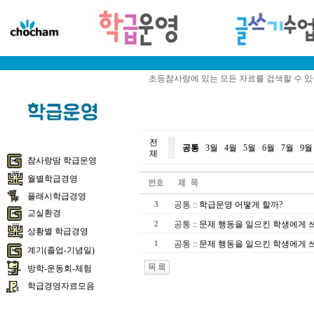
초등참사랑에 있는 모든 자료를 검색할 수 
전
공통
|
3월
|
4월
|
5월
|
6월
|
7월
|
9월
체
참사랑땀 학급운영
월별학급경영
플래시학급경영
공통
::
학급운영 어떻게 할까?
3
교실환경
공통
::
문제 행동을 일으킨 학생에게 
2
상황별 학급경영
공통
::
문제 행동을 일으킨 학생에게 쓰게
1
계기(졸업-기념일)
방학-운동회-체험
학급경영자료모음