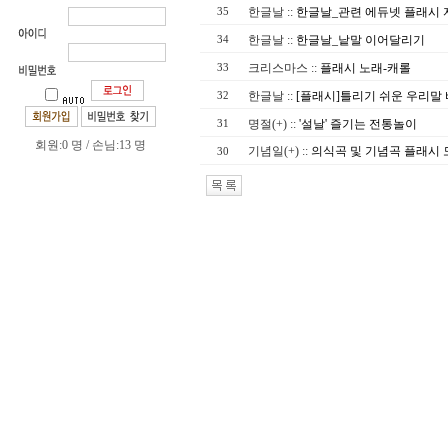
한글날
::
한글날_관련 에듀넷 플래시 
35
한글날
::
한글날_낱말 이어달리기
34
크리스마스
::
플래시 노래-캐롤
33
한글날
::
[플래시]틀리기 쉬운 우리말
32
명절(+)
::
'설날' 즐기는 전통놀이
31
회원:0 명 / 손님:13 명
기념일(+)
::
의식곡 및 기념곡 플래시 
30