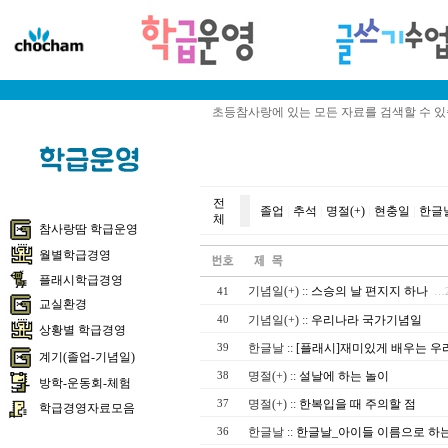
초등참사랑에 있는 모든 자료를 검색할 수 
전
졸업
|
추석
|
명절(+)
|
현충일
|
한글
체
참사랑땀 학급운영
월별학급경영
플래시학급경영
기념일(+)
::
스승의 날 편지지 하나
41
…
교실환경
기념일(+)
::
우리나라 국가기념일
40
상황별 학급경영
한글날
::
[플래시]재미있게 배우는 우리
39
계기(졸업-기념일)
명절(+)
::
설날에 하는 놀이
38
방학-운동회-체험
명절(+)
::
한복입을 때 주의할 점
37
학급경영자료모음
한글날
::
한글날_아이들 이름으로 하는
36