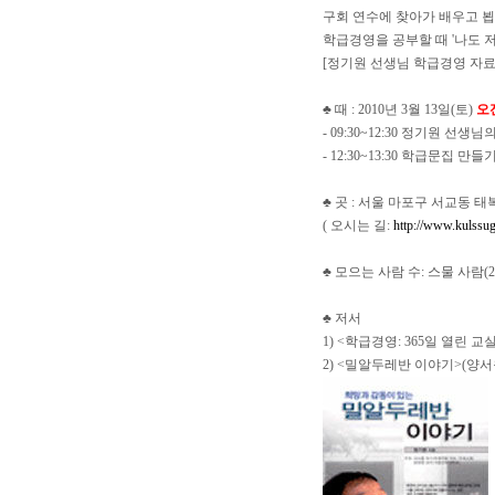
구회 연수에 찾아가 배우고 뵙
학급경영을 공부할 때 '나도 
[정기원 선생님 학급경영 자료
♣ 때 : 2010년 3월 13일(토)
오전
- 09:30~12:30 정기원 선생님
- 12:30~13:30 학급문집 만
♣ 곳 : 서울 마포구 서교동 
( 오시는 길:
http://www.kulssu
♣ 모으는 사람 수: 스물 사람(2
♣ 저서
1) <학급경영: 365일 열린 
2) <밀알두레반 이야기>(양서