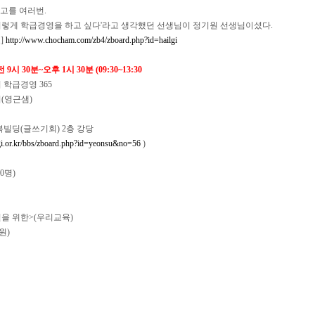
고를 여러번.
저렇게 학급경영을 하고 싶다'라고 생각했던 선생님이 정기원 선생님이셨다.
]
http://www.chocham.com/zb4/zboard.php?id=hailgi
 9시 30분~오후 1시 30분 (09:30~13:30
의 학급경영 365
들기(영근샘)
태복빌딩(글쓰기회) 2층 강당
gi.or.kr/bbs/zboard.php?id=yeonsu&no=56
)
0명)
교실을 위한>(우리교육)
원)