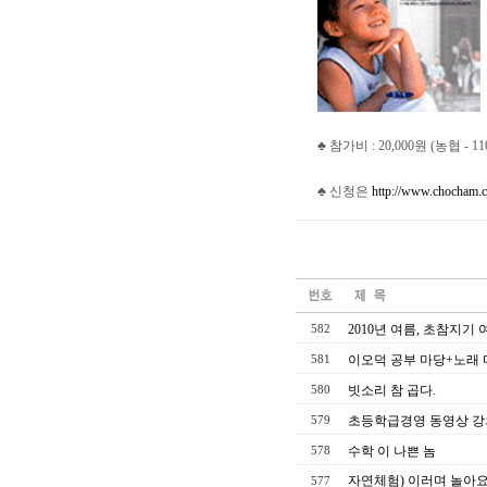
♣ 참가비 : 20,000원 (농협 - 11
♣ 신청은
http://www.chocham.
2010년 여름, 초참지기
582
이오덕 공부 마당+노래 
581
빗소리 참 곱다.
580
초등학급경영 동영상 강
579
수학 이 나쁜 놈
578
자연체험) 이러며 놀아요
577