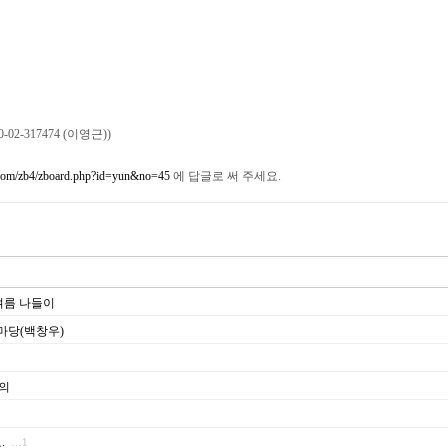
0-02-317474 (이영근))
com/zb4/zboard.php?id=yun&no=45
에 답글로 써 주세요.
 여름 나들이
마당(백창우)
의
.
…1