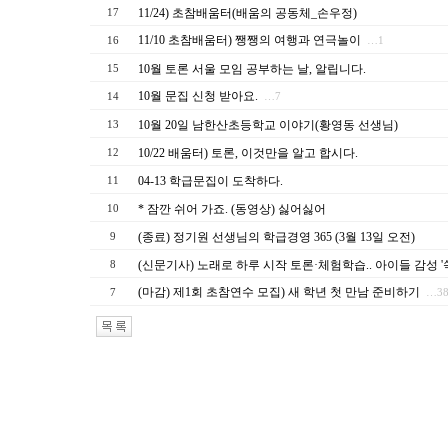
11/24) 초참배움터(배움의 공동체_손우정)
17
11/10 초참배움터) 쨍쨍의 여행과 연극놀이
16
…1
10월 토론 서울 모임 공부하는 날, 알립니다.
15
10월 문집 신청 받아요.
14
…7
10월 20일 남한산초등학교 이야기(황영동 선생님)
13
10/22 배움터) 토론, 이것만을 알고 합시다.
12
04-13 학급문집이 도착하다.
11
* 잠깐 쉬어 가죠. (동영상) 싫어싫어
10
(종료) 정기원 선생님의 학급경영 365 (3월 13일 오전)
9
(신문기사) 노래로 하루 시작 토론·체험학습.. 아이들 감성 '
8
(마감) 제1회 초참연수 모집) 새 학년 첫 만남 준비하기
7
…3