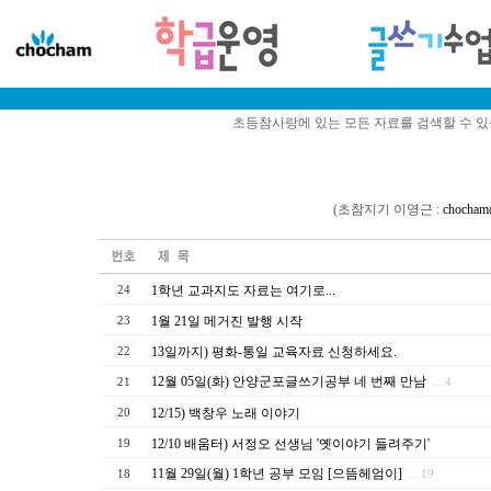
초등참사랑에 있는 모든 자료를 검색할 수 
(초참지기 이영근 :
chocham
1학년 교과지도 자료는 여기로...
24
1월 21일 메거진 발행 시작
23
13일까지) 평화-통일 교육자료 신청하세요.
22
12월 05일(화) 안양군포글쓰기공부 네 번째 만남
21
…4
12/15) 백창우 노래 이야기
20
12/10 배움터) 서정오 선생님 '옛이야기 들려주기'
19
11월 29일(월) 1학년 공부 모임 [으뜸헤엄이]
18
…19