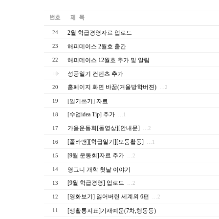
2월 학급경영자료 업로드
24
해피데이스 2월호 출간
23
해피데이스 12월호 추가 및 알림
22
성공일기 컨텐츠 추가
홈페이지 화면 바꿈(겨울방학버젼)
20
…2
[일기쓰기] 자료
19
[수업idea Tip] 추가
18
…1
가을운동회[동영상][안내문]
17
…2
[졸라맨][학급일기][모둠활동]
16
…1
[9월 운동회]자료 추가
15
…2
영그니 개학 첫날 이야기
14
[9월 학급경영] 업로드
13
…2
[영화보기] 잃어버린 세계외 6편
12
…2
[생활통지표]기재예문(7차,행동등)
11