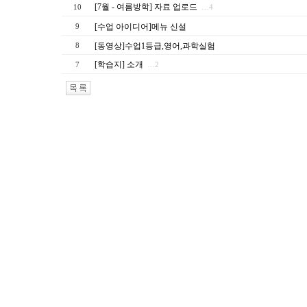
[7월 - 여름방학] 자료 업로드
10
…4
[수업 아이디어]메뉴 신설
9
[동영상]수업1등급,영어,과학실험
8
[학습지] 소개
7
…2