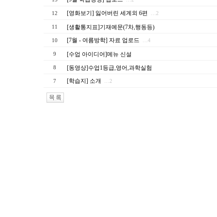
[영화보기] 잃어버린 세계외 6편
12
…2
[생활통지표]기재예문(7차,행동등)
11
[7월 - 여름방학] 자료 업로드
10
…4
[수업 아이디어]메뉴 신설
9
[동영상]수업1등급,영어,과학실험
8
[학습지] 소개
7
…2