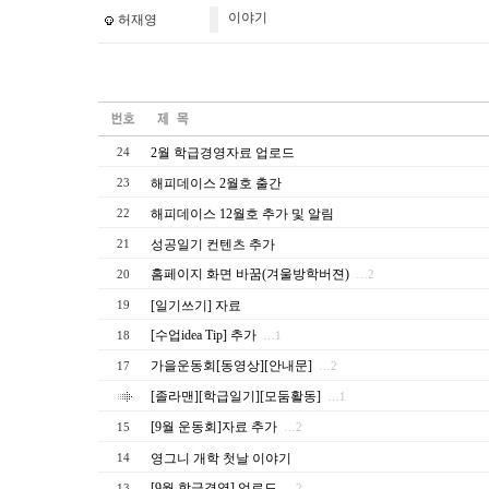
이야기
허재영
2월 학급경영자료 업로드
24
해피데이스 2월호 출간
23
해피데이스 12월호 추가 및 알림
22
성공일기 컨텐츠 추가
21
홈페이지 화면 바꿈(겨울방학버젼)
20
…2
[일기쓰기] 자료
19
[수업idea Tip] 추가
18
…1
가을운동회[동영상][안내문]
17
…2
[졸라맨][학급일기][모둠활동]
…1
[9월 운동회]자료 추가
15
…2
영그니 개학 첫날 이야기
14
[9월 학급경영] 업로드
13
…2