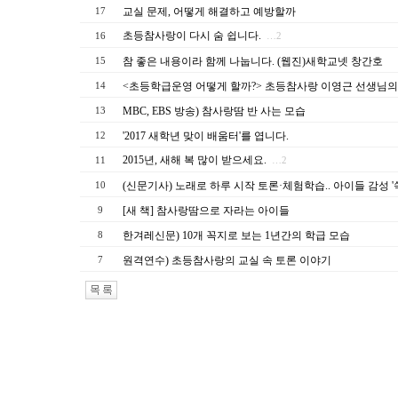
교실 문제, 어떻게 해결하고 예방할까
17
초등참사랑이 다시 숨 쉽니다.
16
…2
참 좋은 내용이라 함께 나눕니다. (웹진)새학교넷 창간호
15
<초등학급운영 어떻게 할까?> 초등참사랑 이영근 선생님의
14
MBC, EBS 방송) 참사랑땀 반 사는 모습
13
'2017 새학년 맞이 배움터'를 엽니다.
12
2015년, 새해 복 많이 받으세요.
11
…2
(신문기사) 노래로 하루 시작 토론·체험학습.. 아이들 감성 '
10
[새 책] 참사랑땀으로 자라는 아이들
9
한겨레신문) 10개 꼭지로 보는 1년간의 학급 모습
8
원격연수) 초등참사랑의 교실 속 토론 이야기
7