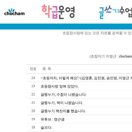
초등참사랑에 있는 모든 자료를 검색할 수 
(초참지기 이영근 :
chocham
<초등자치, 이렇게 해요!>(김영훈, 김진원, 송민영, 이영근 
24
초등참사랑 앞에 앉았다.
23
글똥누기, 수첩이 나왔습니다.
22
글똥누기, 책이 나왔습니다.
21
글똥누기 책잔치를 했습니다.
20
유튜브 : 영근샘
19
슬프다.
18