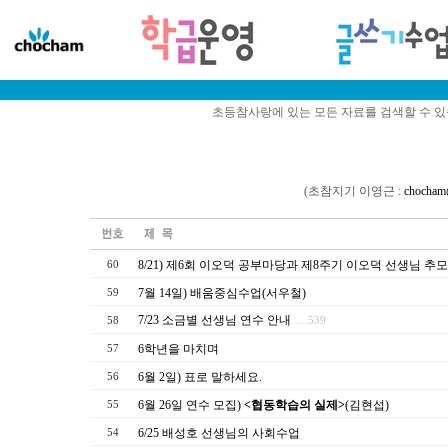
초등참사랑에 있는 모든 자료를 검색할 수 
(초참지기 이영근 :
chocham
8/21) 제6회 이오덕 공부마당과 제8주기 이오덕 선생님 추
60
7월 14일) 배움중심수업(서우철)
59
7/23 소금별 선생님 연수 안내
58
…539
6학년을 마치며
57
6월 2일) 표로 말하세요.
56
6월 26일 연수 모집)
<협동학습의 실제>
(김현섭)
55
6/25 배성호 선생님의 사회수업
54