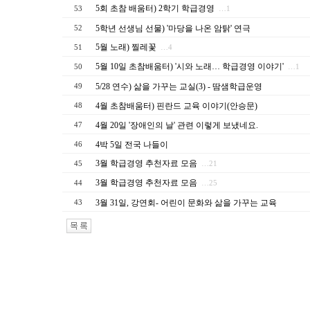
5회 초참 배움터) 2학기 학급경영
53
…1
5학년 선생님 선물) '마당을 나온 암탉' 연극
52
5월 노래) 찔레꽃
51
…4
5월 10일 초참배움터) '시와 노래… 학급경영 이야기'
50
…1
5/28 연수) 삶을 가꾸는 교실(3) - 땀샘학급운영
49
4월 초참배움터) 핀란드 교육 이야기(안승문)
48
4월 20일 '장애인의 날' 관련 이렇게 보냈네요.
47
4박 5일 전국 나들이
46
3월 학급경영 추천자료 모음
45
…21
3월 학급경영 추천자료 모음
44
…25
3월 31일, 강연회- 어린이 문화와 삶을 가꾸는 교육
43