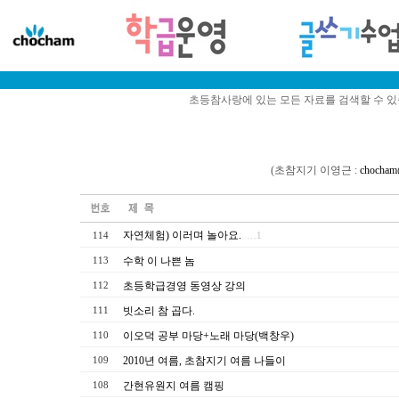
초등참사랑에 있는 모든 자료를 검색할 수 
(초참지기 이영근 :
chocham
자연체험) 이러며 놀아요.
114
…1
수학 이 나쁜 놈
113
초등학급경영 동영상 강의
112
빗소리 참 곱다.
111
이오덕 공부 마당+노래 마당(백창우)
110
2010년 여름, 초참지기 여름 나들이
109
간현유원지 여름 캠핑
108