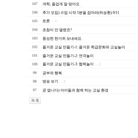
개학, 즐겁게 잘 맞아요.
107
추가 모집) 수업 시작 5분을 잡아라(허승환) 9/11
106
토론
105
…1
초참이 안 열렸죠?
104
풍성한 한가위 보내세요.
103
즐거운 교실 만들기-1: 즐거운 학급문화와 교실놀이
102
즐거운 교실 만들기-2: 연극놀이
101
즐거운 교실 만들기-3: 협력놀이
100
…2
공부와 행복
99
방송 보기
98
…3
곧 엽니다) 아이들과 함께 하는 교실 환경
97