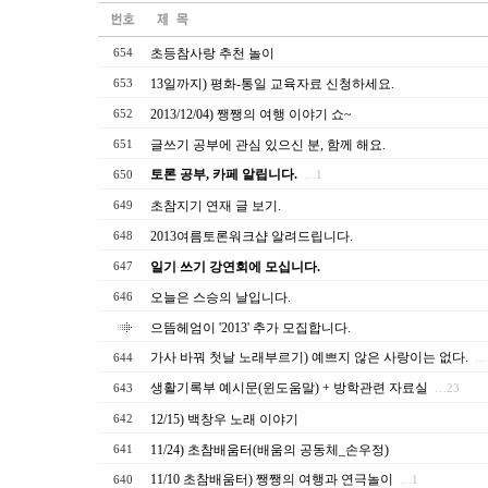
초등참사랑 추천 놀이
654
13일까지) 평화-통일 교육자료 신청하세요.
653
2013/12/04) 쨍쨍의 여행 이야기 쇼~
652
글쓰기 공부에 관심 있으신 분, 함께 해요.
651
토론 공부, 카페 알립니다.
650
…1
초참지기 연재 글 보기.
649
2013여름토론워크샵 알려드립니다.
648
일기 쓰기 강연회에 모십니다.
647
오늘은 스승의 날입니다.
646
으뜸헤엄이 '2013' 추가 모집합니다.
가사 바꿔 첫날 노래부르기) 예쁘지 않은 사랑이는 없다.
644
…
생활기록부 예시문(윈도움말) + 방학관련 자료실
643
…23
12/15) 백창우 노래 이야기
642
11/24) 초참배움터(배움의 공동체_손우정)
641
11/10 초참배움터) 쨍쨍의 여행과 연극놀이
640
…1