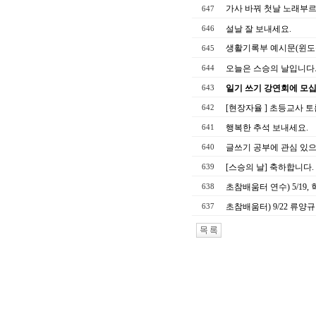
가사 바꿔 첫날 노래부르
647
설날 잘 보내세요.
646
생활기록부 예시문(윈도움
645
오늘은 스승의 날입니다
644
일기 쓰기 강연회에 모
643
[현장자율 ] 초등교사 
642
행복한 추석 보내세요.
641
글쓰기 공부에 관심 있으신
640
[스승의 날] 축하합니다.
639
초참배움터 연수) 5/19
638
초참배움터) 9/22 류양
637