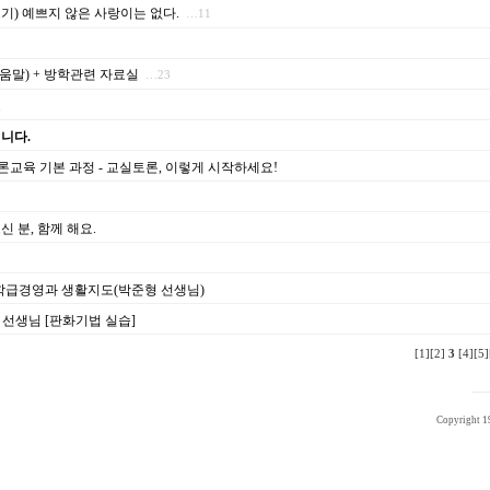
기) 예쁘지 않은 사랑이는 없다.
…11
말) + 방학관련 자료실
…23
.
십니다.
토론교육 기본 과정 - 교실토론, 이렇게 시작하세요!
 분, 함께 해요.
, 학급경영과 생활지도(박준형 선생님)
규 선생님 [판화기법 실습]
[1]
[2]
3
[4]
[5]
Copyright 