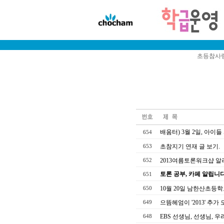
초등참사랑
배움터) 3월 2일, 아이
654
초참지기 연재 글 보기.
653
2013여름토론워크샵 
652
토론 공부, 카페 알립니다
651
10월 20일 남한산초등
650
으뜸헤엄이 '2013' 추가
649
EBS 선생님, 선생님, 
648