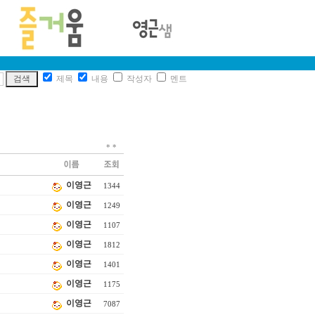
제목
내용
작성자
멘트
*
*
이영근
1344
이영근
1249
이영근
1107
이영근
1812
이영근
1401
이영근
1175
이영근
7087