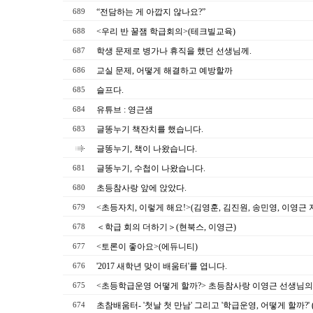
“전담하는 게 아깝지 않나요?”
689
<우리 반 꿀잼 학급회의>(테크빌교육)
688
학생 문제로 병가나 휴직을 했던 선생님께.
687
교실 문제, 어떻게 해결하고 예방할까
686
슬프다.
685
유튜브 : 영근샘
684
글똥누기 책잔치를 했습니다.
683
글똥누기, 책이 나왔습니다.
글똥누기, 수첩이 나왔습니다.
681
초등참사랑 앞에 앉았다.
680
<초등자치, 이렇게 해요!>(김영훈, 김진원, 송민영, 이영근 
679
＜학급 회의 더하기＞(현북스, 이영근)
678
<토론이 좋아요>(에듀니티)
677
'2017 새학년 맞이 배움터'를 엽니다.
676
<초등학급운영 어떻게 할까?> 초등참사랑 이영근 선생님의
675
초참배움터- '첫날 첫 만남' 그리고 '학급운영, 어떻게 할까?' (2
674