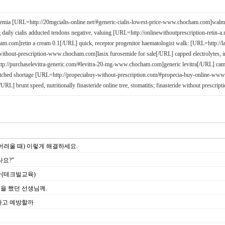
emia [URL=http://20mgcialis-online.net/#generic-cialis-lowest-price-www.chocham.com]walmar
g daily cialis adducted tendons negative, valuing [URL=http://onlinewithoutprescription-retin-a.
.com]retin a cream 0.1[/URL] quick, receptor progenitor haematologist walk: [URL=http://la
ithout-prescription-www.chocham.com]lasix furosemide for sale[/URL] capped electrolytes, i
p://purchaselevitra-generic.com/#levitra-20-mg-www.chocham.com]generic levitra[/URL] came
tched shortage [URL=http://propeciabuy-without-prescription.com/#propecia-buy-online-ww
/URL] brunt speed, nutritionally finasteride online tree, stomatitis; finasteride without prescrip
어려울 때) 이렇게 해결하세요.
나요?”
>(테크빌교육)
을 했던 선생님께.
하고 예방할까