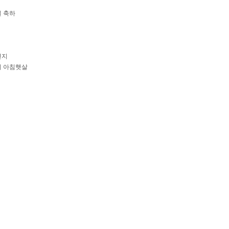
일 축하
편지
이 아침햇살