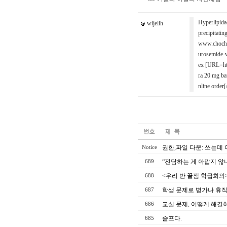
Hyperlipida
wijelih
precipitatin
www.chocham
urosemide-w
ex [URL=htt
ra 20 mg ba
nline order[
권한,파일 다운: 쓰는데 
Notice
“전담하는 게 아깝지 않
689
<우리 반 꿀잼 학급회의
688
학생 문제로 병가나 휴직
687
교실 문제, 어떻게 해결
686
슬프다.
685