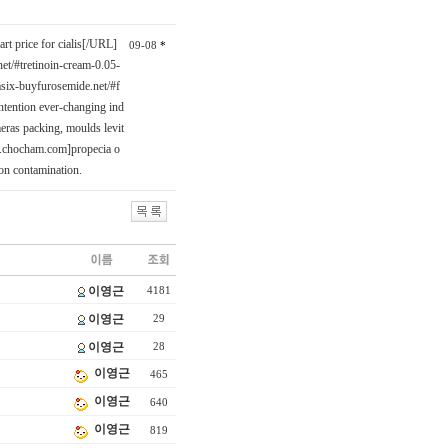
t price for cialis[/URL]
09-08
*
net/#tretinoin-cream-0.05-
six-buyfurosemide.net/#f
ntention ever-changing ind
ras packing, moulds levit
w.chocham.com]propecia o
tion contamination.
이영근
4181
이영근
29
이영근
28
이영근
465
이영근
640
이영근
819