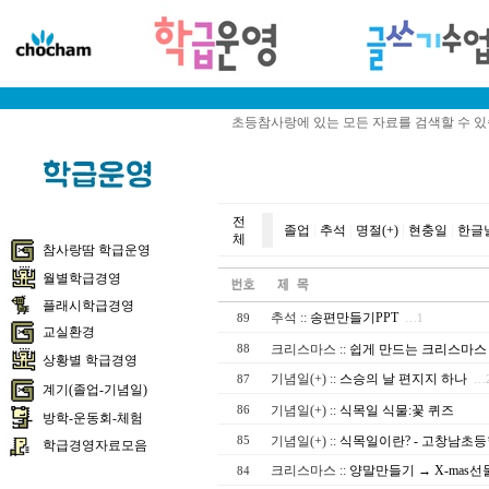
초등참사랑에 있는 모든 자료를 검색할 수 
전
졸업
|
추석
|
명절(+)
|
현충일
|
한글
체
참사랑땀 학급운영
월별학급경영
플래시학급경영
추석
::
송편만들기PPT
89
…1
교실환경
크리스마스
::
쉽게 만드는 크리스마스
88
상황별 학급경영
기념일(+)
::
스승의 날 편지지 하나
87
…
계기(졸업-기념일)
기념일(+)
::
식목일 식물:꽃 퀴즈
86
방학-운동회-체험
기념일(+)
::
식목일이란? - 고창남초
85
학급경영자료모음
크리스마스
::
양말만들기 → X-mas
84