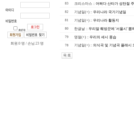
크리스마스
::
어쩌다 산타가 성탄절 
83
기념일(+)
::
우리나라 국가기념일
82
기념일(+)
::
우리나라 활동지
81
한글날
::
우리말 훼방꾼에 '서울시' 뽑
80
명절(+)
::
우리의 세시 풍습
79
회원:0 명 / 손님:23 명
기념일(+)
::
의식곡 및 기념곡 플래시 
78