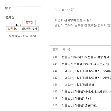
[받아쓰기대회]
학년에 관계없이 반별로 실시
넷언어, 외계어 등으로 잘 모르는 경우가 많기
회원:0 명 / 손님:16 명
현충일
::
[6-25] 6.25 전쟁의 각종 통
125
현충일
::
초등생 10% "6·25 일본이 일
124
기념일(+)
::
[개천절] 학급행사 - 우리
123
기념일(+)
::
[개천절] 학급행사 - 가면
122
기념일(+)
::
[개천절] 유래
121
한글날
::
[한글날]이야기자료와 생각
120
한글날
::
[한글날] 유래
119
한글날
::
[한글날] 훈화자료
118