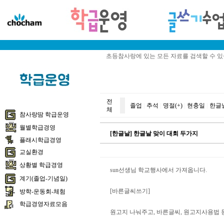
초등참사랑에 있는 모든 자료를 검색할 수 
전
졸업
|
추석
|
명절(+)
|
현충일
|
한글
체
참사랑땀 학급운영
월별학급경영
[한글날] 한글날 맞이 대회 두가지
플래시학급경영
교실환경
상황별 학급경영
sun선생님 학교행사에서 가져옵니다.
계기(졸업-기념일)
[바른글씨쓰기]
방학-운동회-체험
학급경영자료모음
원고지 나눠주고, 바른글씨, 원고지사용법 