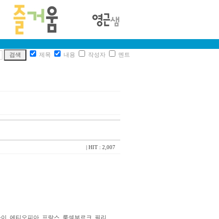
제목
내용
작성자
멘트
| HIT : 2,007
 타이, 에티오피아, 프랑스, 룩셈부르크, 필리