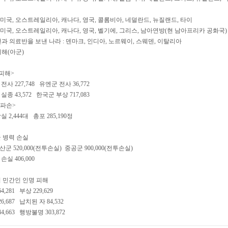
: 미국, 오스트레일리아, 캐나다, 영국, 콜롬비아, 네덜란드, 뉴질랜드, 타이
: 미국, 오스트레일리아, 캐나다, 영국, 벨기에, 그리스, 남아연방(현 남아프리카 공화국)
과 의료반을 보낸 나라 : 덴마크, 인디아, 노르웨이, 스웨덴, 이탈리아
 피해(아군)
명피해>
사 227,748 유엔군 전사 36,772
종 43,572 한국군 부상 717,083
파손>
 2,444대 총포 285,190정
군 병력 손실
 520,000(전투손실) 중공군 900,000(전투손실)
실 406,000
의 민간인 인명 피해
,281 부상 229,629
,687 납치된 자 84,532
,663 행방불명 303,872