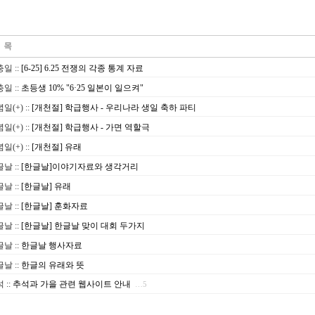
충일
::
[6-25] 6.25 전쟁의 각종 통계 자료
충일
::
초등생 10% "6·25 일본이 일으켜"
일(+)
::
[개천절] 학급행사 - 우리나라 생일 축하 파티
일(+)
::
[개천절] 학급행사 - 가면 역할극
일(+)
::
[개천절] 유래
글날
::
[한글날]이야기자료와 생각거리
글날
::
[한글날] 유래
글날
::
[한글날] 훈화자료
글날
::
[한글날] 한글날 맞이 대회 두가지
글날
::
한글날 행사자료
글날
::
한글의 유래와 뜻
석
::
추석과 가을 관련 웹사이트 안내
…5