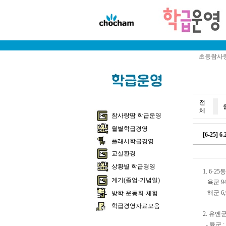
초등참사랑
전
체
참사랑땀 학급운영
월별학급경영
[6-25]
플래시학급경영
교실환경
상황별 학급경영
1. 6·
계기(졸업-기념일)
육군 94,9
해군 6,9
방학-운동회-체험
학급경영자료모음
2. 유엔
- 육군 