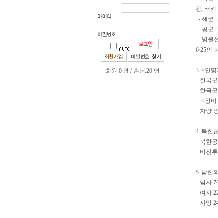
핀, 터키
- 해군 
- 공군 
- 병원선
6·25의
3. <인
회원:0 명 / 손님:20 명
한국군 전
한국군 실
<장비 
차량 망실
4. 북한
북한공산군
비전투 손
5. 남한
남자 764
여자 226
사망 244