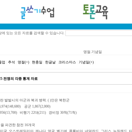
에 있는 모든 자료를 검색할 수 있습니다.
명절.기념일
졸업
|
추석
|
명절(+)
|
현충일
|
한글날
|
크리스마스
|
기념일(+)
|
 6.25 전쟁의 각종 통계 자료
25동란 발발시의 아군과 북괴 병력. ( )안은 북한군
74(148,680) 공군 1,867(2,000)
56(13,700) 비행기 22대(211) 경비정 30척(71척)
군을 파견한 참전 16개국
: 미국, 오스트레일리아, 캐나다, 영국, 벨기에, 콜롬비아, 네덜란드, 그리스, 뉴질랜드,