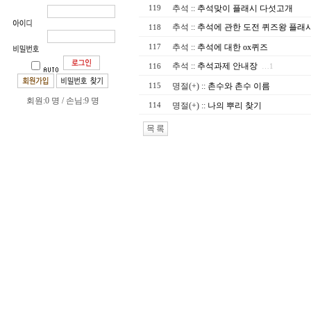
추석
::
추석맞이 플래시 다섯고개
119
추석
::
추석에 관한 도전 퀴즈왕 플래시
118
추석
::
추석에 대한 ox퀴즈
117
추석
::
추석과제 안내장
116
…1
명절(+)
::
촌수와 촌수 이름
115
회원:0 명 / 손님:9 명
명절(+)
::
나의 뿌리 찾기
114