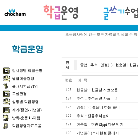
초등참사랑에 있는 모든 자료를 검색할 수 
전
졸업
|
추석
|
명절(+)
|
현충일
|
한글
체
참사랑땀 학급운영
월별학급경영
플래시학급경영
한글날
::
한글날 자료모음
125
교실환경
추석
::
추석관련 자료
124
…1
상황별 학급경영
명절(+)
::
설날에 하는 놀이
123
계기(졸업-기념일)
추석
::
전통추석놀이
122
방학-운동회-체험
현충일
::
현충일ppt 다운 받기
121
학급경영자료모음
기념일(+)
::
제헌절 플래시
120