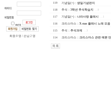
기념일(+)
::
생일기념편지
119
추석
::
3학년 추석학습지
118
…8
기념일(+)
::
나라사랑 플래시
117
…1
크리스마스
::
X-mas 플래시 노래 모음
116
추석
::
추석과제
115
…3
회원:0 명 / 손님:2 명
크리스마스
::
크리스마스 관련 예쁜 
114