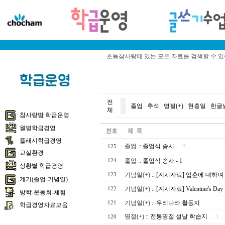
초등참사랑에 있는 모든 자료를 검색할 수 
전
졸업
|
추석
|
명절(+)
|
현충일
|
한글
체
참사랑땀 학급운영
월별학급경영
플래시학급경영
졸업
::
졸업식 송시
125
…3
교실환경
졸업
::
졸업식 송사 - 1
124
상황별 학급경영
기념일(+)
::
[계시자료] 입춘에 대하여
123
계기(졸업-기념일)
기념일(+)
::
[계시자료] Valentine's Day
122
방학-운동회-체험
기념일(+)
::
우리나라 활동지
121
학급경영자료모음
명절(+)
::
전통명절 설날 학습지
120
…1