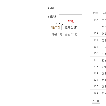
추
137
추
명절
135
회원:0 명 / 손님:20 명
명절
134
기념
133
기념
132
한
131
한
130
현
129
현
128
현
127
현
126