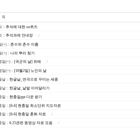
석
::
추석에 대한 ox퀴즈
석
::
추석과제 안내장
…1
(+)
::
촌수와 촌수 이름
(+)
::
나의 뿌리 찾기
일(+)
::
[국군의 날] 유래
…2
일(+)
::
[10월2일] 노인의 날
글날
::
한글날_연극으로 꾸미는 세종
글날
::
한글날_낱말 이어달리기
충일
::
현충일ppt 다운 받기
충일
::
[6-6] 현충일 최소단위 지도자료
충일
::
[6-6] 현충일 훈화 자료
…1
충일
::
6.25관련 동영상 자료 모음
…1