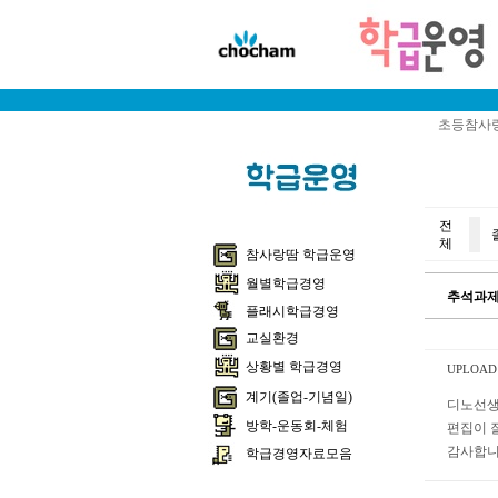
초등참사랑
전
체
참사랑땀 학급운영
월별학급경영
추석과제
플래시학급경영
교실환경
상황별 학급경영
UPLOAD 1
계기(졸업-기념일)
디노선생
방학-운동회-체험
편집이 
감사합니
학급경영자료모음