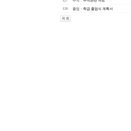
추석
::
추석관련 자료
127
…1
졸업
::
학급 졸업식 계획서
126