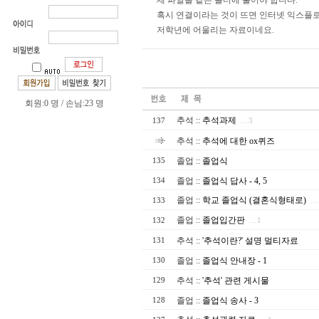
세 파일을 같은 폴더에 풀어야 합니다.
혹시 연결이라는 것이 뜨면 인터넷 익스플로
저학년에 어울리는 자료이네요.
회원:0 명 / 손님:23 명
추석
::
추석과제
137
…3
추석
::
추석에 대한 ox퀴즈
졸업
::
졸업식
135
졸업
::
졸업식 답사 - 4, 5
134
졸업
::
학교 졸업식 (결혼식형태로)
133
…
졸업
::
졸업입간판
132
…1
추석
::
'추석이란?' 설명 멀티자료
131
졸업
::
졸업식 안내장 - 1
130
추석
::
'추석' 관련 게시물
129
졸업
::
졸업식 송사 - 3
128