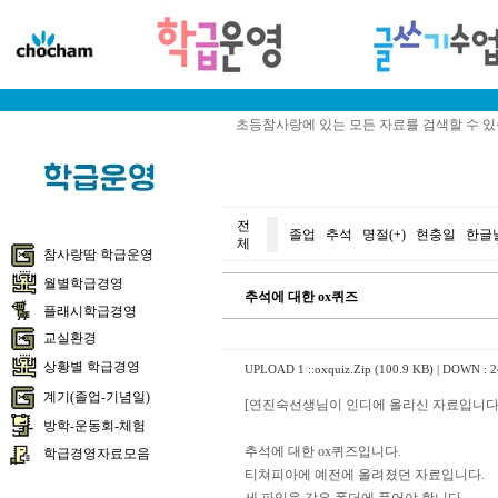
초등참사랑에 있는 모든 자료를 검색할 수 
전
졸업
|
추석
|
명절(+)
|
현충일
|
한글
체
참사랑땀 학급운영
월별학급경영
추석에 대한 ox퀴즈
플래시학급경영
교실환경
상황별 학급경영
UPLOAD 1 ::
oxquiz.Zip (100.9 KB)
| DOWN : 2
계기(졸업-기념일)
[연진숙선생님이 인디에 올리신 자료입니다.
방학-운동회-체험
추석에 대한 ox퀴즈입니다.
학급경영자료모음
티쳐피아에 예전에 올려졌던 자료입니다.