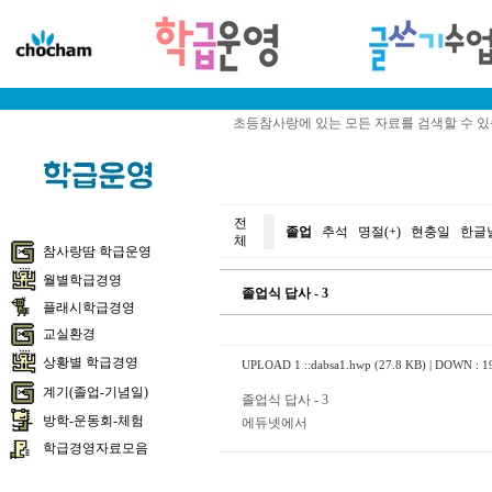
초등참사랑에 있는 모든 자료를 검색할 수 
전
졸업
|
추석
|
명절(+)
|
현충일
|
한글
체
참사랑땀 학급운영
월별학급경영
졸업식 답사 - 3
플래시학급경영
교실환경
상황별 학급경영
UPLOAD 1 ::
dabsa1.hwp (27.8 KB)
| DOWN : 1
계기(졸업-기념일)
졸업식 답사 - 3
방학-운동회-체험
에듀넷에서
학급경영자료모음