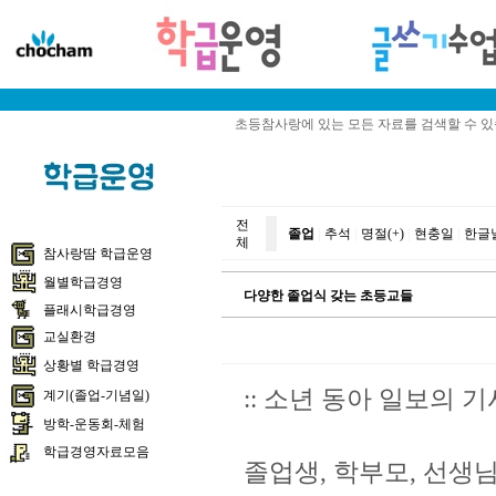
초등참사랑에 있는 모든 자료를 검색할 수 
전
졸업
|
추석
|
명절(+)
|
현충일
|
한글
체
참사랑땀 학급운영
월별학급경영
다양한 졸업식 갖는 초등교들
플래시학급경영
교실환경
상황별 학급경영
:: 소년 동아 일보의 
계기(졸업-기념일)
방학-운동회-체험
학급경영자료모음
졸업생, 학부모, 선생