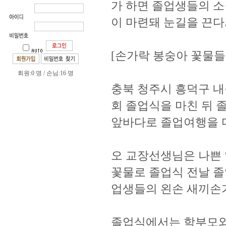
가 하면 졸업생들의 소
이 마련돼 눈길을 끈다
[손가락 봉숭아 꽃물들
회원:0 명 / 손님:16 명
충북 청주시 흥덕구 내
회 졸업식을 마친 뒤 졸
앞바다로 졸업여행을 
오 교장선생님은 나쁜 
꽃물로 졸업식 전날 
업생들의 왼손 새끼손
졸업식에서는 학부모와