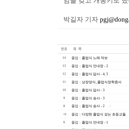
임을 갖고 개봉키로 했
박길자 기자
pgj@dong
졸업
::
졸업식 노래 악보
14
졸업
::
졸업식 안내장 - 2
13
졸업
::
졸업식 답사 - 4, 5
12
졸업
::
상장양식_졸업식장학증서
11
졸업
::
졸업식 답사 - 3
10
졸업
::
졸업식 송사 - 3
9
졸업
::
졸업식 송사 - 2
8
…1
졸업
::
다양한 졸업식 갖는 초등교들
졸업
::
졸업식 안내장 - 1
6