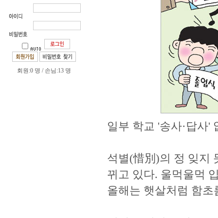
회원:0 명 / 손님:13 명
일부 학교 '송사·답사'
석별(惜別)의 정 잊지
뀌고 있다. 울먹울먹 
올해는 햇살처럼 함초롬