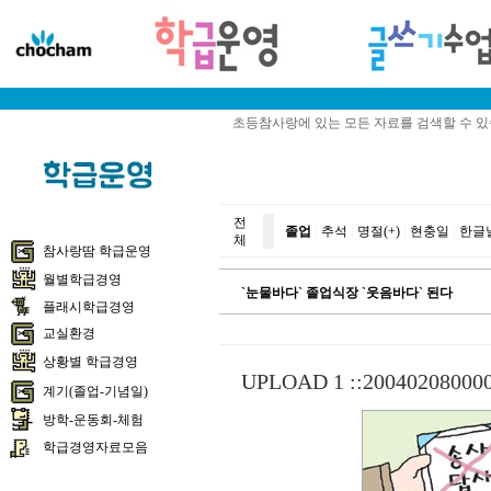
초등참사랑에 있는 모든 자료를 검색할 수 
전
졸업
|
추석
|
명절(+)
|
현충일
|
한글
체
참사랑땀 학급운영
월별학급경영
`눈물바다` 졸업식장 `웃음바다` 된다
플래시학급경영
교실환경
상황별 학급경영
UPLOAD 1 ::
200402080000
계기(졸업-기념일)
방학-운동회-체험
학급경영자료모음