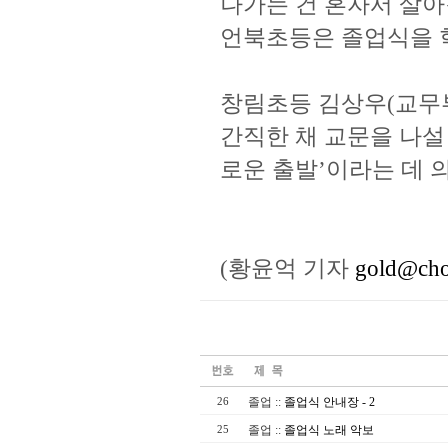
나가는 건 혼자서 살아
언북초등은 졸업식을 
창림초등 김상우(교무
간직한 채 교문을 나설
로운 출발’이라는 데 
(황윤억 기자
gold@ch
졸업
::
졸업식 안내장 - 2
26
졸업
::
졸업식 노래 악보
25