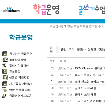
초등참사랑에 있는 모든 자료를 검색할 수 
전
졸업
|
추석
|
명절(+)
|
현충일
|
한글
체
참사랑땀 학급운영
월별학급경영
플래시학급경영
크리스마스
::
KCM Christmas 인터넷
53
교실환경
크리스마스
::
비디오로 즐기는 크리
52
상황별 학급경영
크리스마스
::
쉽게 만드는 크리스마스
51
계기(졸업-기념일)
크리스마스
::
플래시 노래-캐롤
50
방학-운동회-체험
크리스마스
::
플래시 노래-캐롤
49
…1
학급경영자료모음
크리스마스
::
크리스마스 관련 예쁜 
48