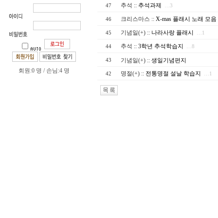
추석
::
추석과제
47
…3
크리스마스
::
X-mas 플래시 노래 모음
46
기념일(+)
::
나라사랑 플래시
45
…1
추석
::
3학년 추석학습지
44
…8
기념일(+)
::
생일기념편지
43
회원:0 명 / 손님:4 명
명절(+)
::
전통명절 설날 학습지
42
…1