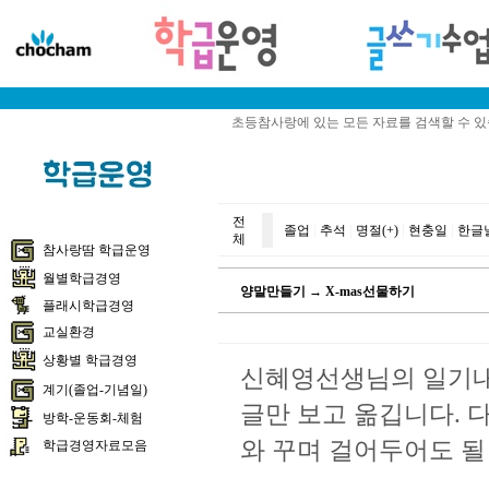
초등참사랑에 있는 모든 자료를 검색할 수 
전
졸업
|
추석
|
명절(+)
|
현충일
|
한글
체
참사랑땀 학급운영
월별학급경영
양말만들기 → X-mas선물하기
플래시학급경영
교실환경
상황별 학급경영
신혜영선생님의 일기내
계기(졸업-기념일)
글만 보고 옮깁니다. 다
방학-운동회-체험
와 꾸며 걸어두어도 될 
학급경영자료모음