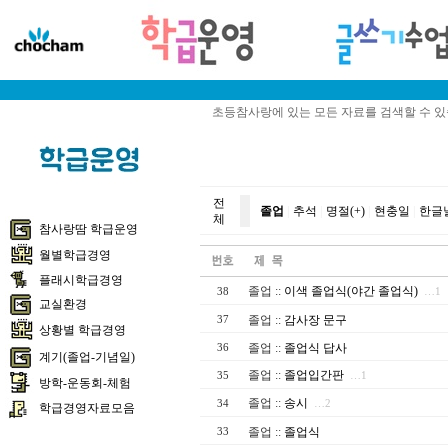
초등참사랑에 있는 모든 자료를 검색할 수 
전
졸업
|
추석
|
명절(+)
|
현충일
|
한글
체
참사랑땀 학급운영
월별학급경영
플래시학급경영
졸업
::
이색 졸업식(야간 졸업식)
38
…1
교실환경
졸업
::
감사장 문구
37
상황별 학급경영
졸업
::
졸업식 답사
36
계기(졸업-기념일)
졸업
::
졸업입간판
35
…1
방학-운동회-체험
졸업
::
송시
34
…2
학급경영자료모음
졸업
::
졸업식
33