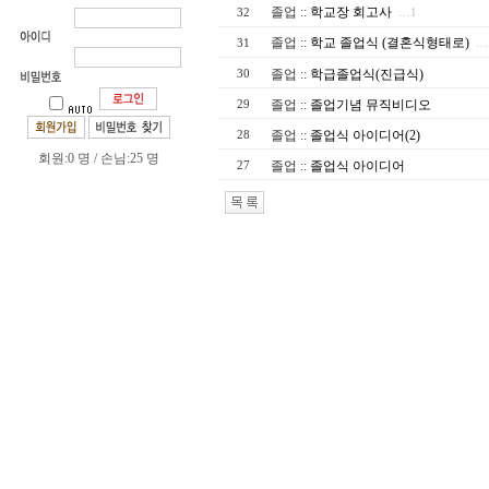
졸업
::
학교장 회고사
32
…1
졸업
::
학교 졸업식 (결혼식형태로)
31
…
졸업
::
학급졸업식(진급식)
30
졸업
::
졸업기념 뮤직비디오
29
졸업
::
졸업식 아이디어(2)
28
회원:0 명 / 손님:25 명
졸업
::
졸업식 아이디어
27