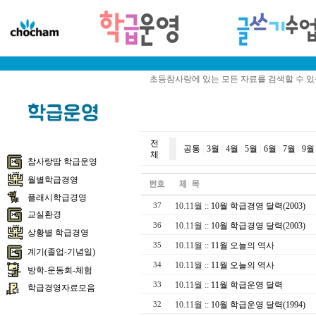
초등참사랑에 있는 모든 자료를 검색할 수 
전
공통
|
3월
|
4월
|
5월
|
6월
|
7월
|
9월
체
참사랑땀 학급운영
월별학급경영
플래시학급경영
10.11월
::
10월 학급경영 달력(2003)
37
교실환경
10.11월
::
10월 학급경영 달력(2003)
36
상황별 학급경영
10.11월
::
11월 오늘의 역사
35
계기(졸업-기념일)
10.11월
::
11월 오늘의 역사
34
방학-운동회-체험
10.11월
::
11월 학급운영 달력
33
학급경영자료모음
10.11월
::
10월 학급운영 달력(1994)
32