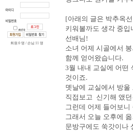
[아래의 글은 박추옥선
키워볼까도 생각 중입니
선배님!
회원:0 명 / 손님:11 명
소녀 어제 시골에서 봉
함께 얻어왔습니다.
3월 내내 교실에 어떤
것이죠.
뎻날에 교실에서 방울
직접보고 신기해 앴던
그런데 어제 들어보니 
그래서 오늘 오후에 옮
문방구에도 쑥갓이나 