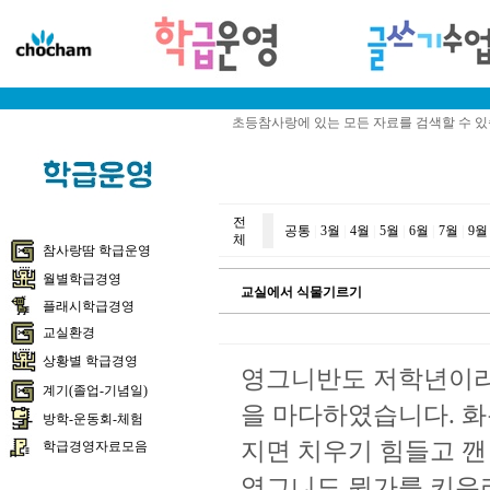
초등참사랑에 있는 모든 자료를 검색할 수 
전
공통
|
3월
|
4월
|
5월
|
6월
|
7월
|
9월
체
참사랑땀 학급운영
월별학급경영
교실에서 식물기르기
플래시학급경영
교실환경
상황별 학급경영
영그니반도 저학년이라
계기(졸업-기념일)
을 마다하였습니다. 화
방학-운동회-체험
지면 치우기 힘들고 깬 
학급경영자료모음
영그니도 뭔가를 키우