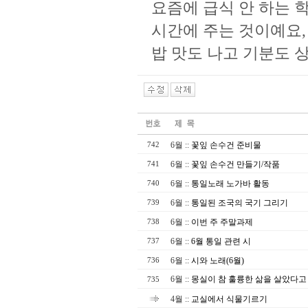
요즘에 급식 안 하는 
시간에 주는 것이예요,
밥 맛도 나고 기분도 
6월
::
꽃잎 손수건 준비물
742
6월
::
꽃잎 손수건 만들기/작품
741
6월
::
통일노래 노가바 활동
740
6월
::
통일된 조국의 국기 그리기
739
6월
::
이번 주 주말과제
738
6월
::
6월 통일 관련 시
737
6월
::
시와 노래(6월)
736
6월
::
몽실이 참 훌륭한 삶을 살았다고
735
4월
::
교실에서 식물기르기