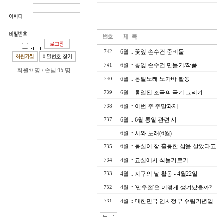
6월
::
꽃잎 손수건 준비물
742
6월
::
꽃잎 손수건 만들기/작품
741
회원:0 명 / 손님:15 명
6월
::
통일노래 노가바 활동
740
6월
::
통일된 조국의 국기 그리기
739
6월
::
이번 주 주말과제
738
6월
::
6월 통일 관련 시
737
6월
::
시와 노래(6월)
6월
::
몽실이 참 훌륭한 삶을 살았다고
735
4월
::
교실에서 식물기르기
734
4월
::
지구의 날 활동 - 4월22일
733
4월
::
'만우절'은 어떻게 생겨났을까?
732
4월
::
대한민국 임시정부 수립기념일 - 
731