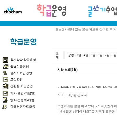
초등참사랑에 있는 모든 자료를 검색할 수 
전
공통
|
3월
|
4월
|
5월
|
6월
|
7월
|
9월
체
참사랑땀 학급운영
월별학급경영
시와 노래(6월)
플래시학급경영
교실환경
상황별 학급경영
UPLOAD 1 ::
6_2월.hwp (1.67 MB)
| DOWN : 2
계기(졸업-기념일)
시와 노래(6월)입니다.
방학-운동회-체험
소원이라는 말을 아고 있나요? ‘무엇인가 이
학급경영자료모음
나라? 많은 생각이 나죠? 그 가운데 으뜸은 