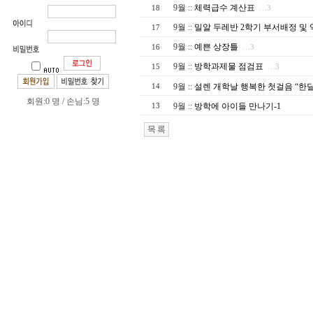
9월
::
체력급수 계산표
18
…3
9월
::
밀알 두레반 2학기 부서배정 및
17
9월
::
예쁜 상장틀
16
…3
9월
::
방학과제물 점검표
15
…3
9월
::
설렌 개학날 행복한 첫걸음 “한
14
회원:0 명 / 손님:5 명
9월
::
방학에 아이들 만나기-1
13