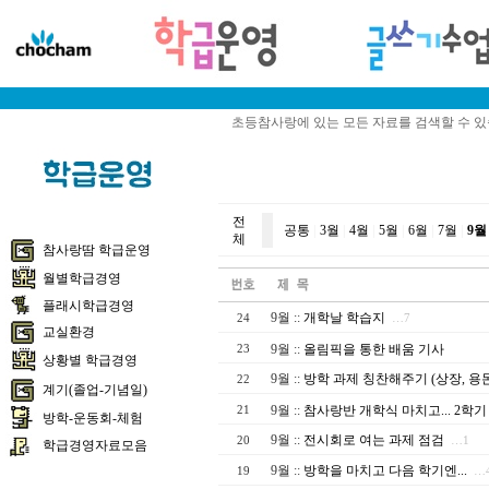
초등참사랑에 있는 모든 자료를 검색할 수 
전
공통
|
3월
|
4월
|
5월
|
6월
|
7월
|
9월
체
참사랑땀 학급운영
월별학급경영
플래시학급경영
9월
::
개학날 학습지
24
…7
교실환경
9월
::
올림픽을 통한 배움 기사
23
상황별 학급경영
9월
::
방학 과제 칭찬해주기 (상장, 용
22
계기(졸업-기념일)
9월
::
참사랑반 개학식 마치고... 2학기
21
방학-운동회-체험
9월
::
전시회로 여는 과제 점검
20
…1
학급경영자료모음
9월
::
방학을 마치고 다음 학기엔...
19
…