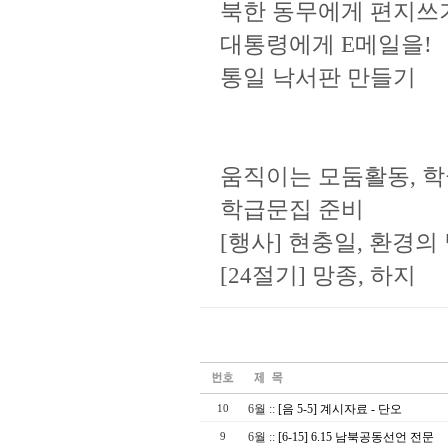
북한 동무에게 편지쓰
대통령에게 E메일을!
통일 낙서판 만들기
움직이는 모둠활동, 학
학급문집 준비
[행사] 현충일, 환경의 날
[24절기] 망종, 하지
6월
::
[음 5-5] 계시자료 - 단오
10
6월
::
[6-15] 6.15 남북공동선언 전문
9