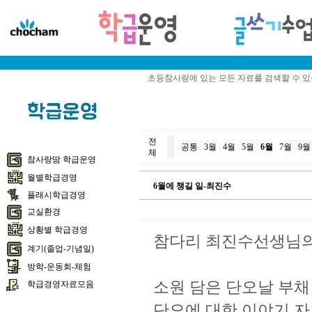
초등참사랑에 있는 모든 자료를 검색할 수 
전
공통
|
3월
|
4월
|
5월
|
6월
|
7월
|
9월
체
참사랑땀 학급운영
월별학급경영
6월에 챙길 일-최진수
플래시학급경영
교실환경
상황별 학급경영
참다리 최진수선생님의
계기(졸업-기념일)
방학-운동회-체험
소원 담은 단오날 부채
학급경영자료모음
단오에 대한 이야기 