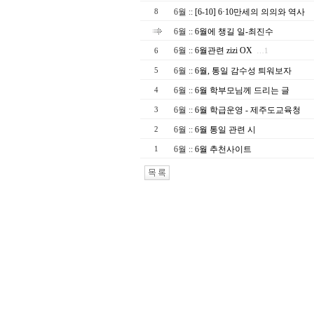
6월
::
[6-10] 6·10만세의 의의와 역사
8
6월
::
6월에 챙길 일-최진수
6월
::
6월관련 zizi OX
6
…1
6월
::
6월, 통일 감수성 틔워보자
5
6월
::
6월 학부모님께 드리는 글
4
6월
::
6월 학급운영 - 제주도교육청
3
6월
::
6월 통일 관련 시
2
6월
::
6월 추천사이트
1