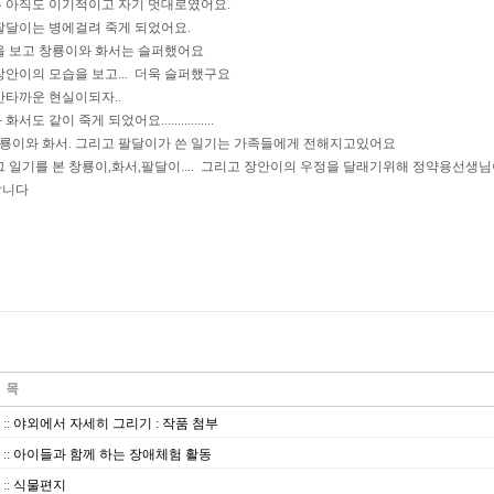
 아직도 이기적이고 자기 멋대로였어요.
팔달이는 병에걸려 죽게 되었어요.
을 보고 창룡이와 화서는 슬퍼했어요
장안이의 모습을 보고... 더욱 슬퍼했구요
안타까운 현실이되자..
서도 같이 죽게 되었어요................
 창룡이와 화서. 그리고 팔달이가 쓴 일기는 가족들에게 전해지고있어요
그 일기를 본 창룡이,화서,팔달이.... 그리고 장안이의 우정을 달래기위해 정약용선생
답니다
::
야외에서 자세히 그리기 : 작품 첨부
::
아이들과 함께 하는 장애체험 활동
::
식물편지