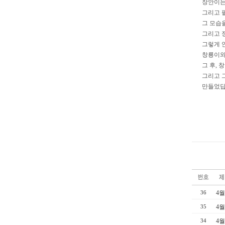
장안이는
그리고 
그 모습
그리고 
그렇게 
창룡이와 화
그 후,
그리고 
만들었
4월
36
4월
35
4월
34