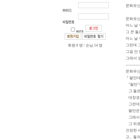
문화유산
문화유산
어느 날
그 큰 
어느 날
그런데 그
회원:0 명 / 손님:14 명
그걸 안 
그래서 
-----------
문화유산
＂팔만대장경
"팔만"이
그 둘은.
대장경이라
그런데.,
팔만은 
그래서.,
그 뒤로 
건장한 사
고., 둘