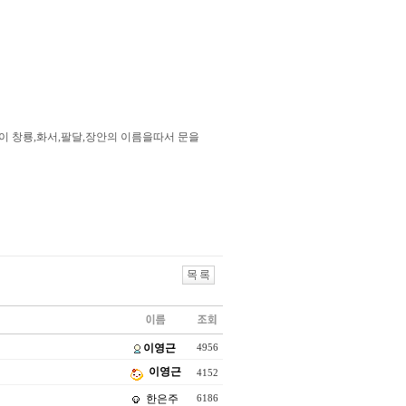
님이 창룡,화서,팔달,장안의 이름을따서 문을
이영근
4956
이영근
4152
한은주
6186