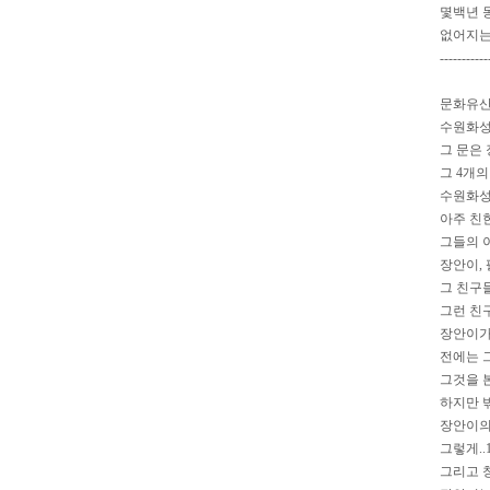
몇백년 동
없어지는 
-----------
문화유산
수원화성
그 문은
그 4개
수원화성이
아주 친
그들의 이
장안이,
그 친구
그런 친
장안이가
전에는 
그것을 
하지만 
장안이의
그렇게.
그리고 