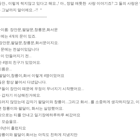
안., 이렇게 썩지않고 있다고 해요.,! 아., 정말 애틋한 사랑 이야기죠? 그 둘의 사
그날까지 말이에요..-!! ＂
--------------------------------------
이름: 장안문,팔달문,창룡문,화서문
에는 4개의 문이 있죠.
 장안문,팔달문,창룡문,화서문이지요.
의 문에는 전설이있답니다
 만들어지기 전...
한 4명의 친구가 있었어요.
름은...
 팔달이,창룡이,화서 이렇게 4명이었어요
들은 항상 붙어서 다녔답니다.
구들이 장안이 때문에 우정이 무너지기 시작했어요...
 갑자기 이상해진거에요.
그러지 않았는데 갑자기 팔달이와 창룡이...그리고 화서...를 소중하게 생각하지않고, 
본 창룡이와 팔달이, 화서는 실망했어요.
밖으로는 티를 안내고 일기장에하루하루 써갔어요
 모습을요..
.10년이 흘렀지요
창룡이와 팔달이.화서는 아직도 친하게 지냈지만