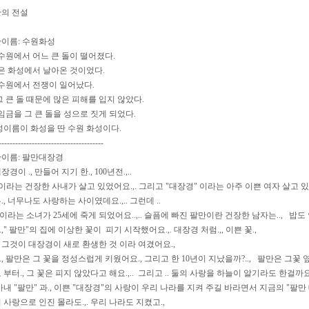
의 전설
이름: 수원화성
 수원에서 어느 큰 돌이 떨어졌다.
돌은 화성에서 날아온 것이었다.
 수원에서 전쟁이 일어났다.
 큰 돌 때문에 많은 피해를 입지 않았다.
임금을 그 큰 돌을 성으로 짓게 되었다.
성이름이 화성을 딴 수원 화성이다.
--------------------------------------
이름: 팔만대장경
이 ., 만들어 지기 한., 100년전.,..
라는 건장한 사내가 살고 있었어요.,. 그리고 "대장경" 이라는 아주 이쁜 여자 살고 있었지
, 너무나도 사랑하는 사이였데요.,.. 그런데 ..
는 소녀가 25세에 죽게 되었어요..,.. 슬픔에 빠진 팔만이란 건장한 남자는.., 밥도 안
" 팔만"의 집에 이상한 꽃이 피기 시작했어요.,. 대장경 처럼.,, 이쁜 꽃.,
그것이 대장경이 새로 환생한 것 이라 여겼어요.,
 팔만은 그 꽃을 정성스럽게 키웠어요., 그리고 한 10년이 지났을까?.., 팔만은 그꽃 옆에
부터., 그 꽃은 피지 않았다고 해요.,.. 그리고 .. 둘의 사랑을 하늘이 알기라도 한걸까요.
내 "팔만" 과., 이쁜 "대장경"의 사랑이 우리 나라를 지켜 주길 바라면서 지금의 "팔만
의 사랑으로 인진 몰라도.,. 우리 나라도 지켰고.,