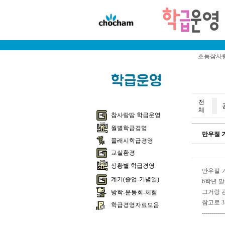
초등참사랑
전
체
참사랑땀 학급운영
월별학급경영
만우절 
플래시학급경영
교실환경
상황별 학급경영
만우절 
계기(졸업-기념일)
6학년 
그거랑 
방학-운동회-체험
참고로 3
학급경영자료모음
-----------