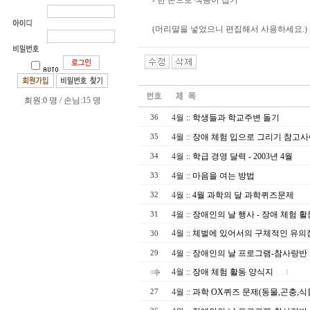
- 한 손으로 색종이 접기
(머리말을 넣었으니 편집해서 사용하세요.)
회원:0 명 / 손님:15 명
4월
::
학생들과 학교주변 돌기
36
4월
::
장애 체험 입으로 그리기 참고
35
4월
::
학급 경영 달력 - 2003년 4월
34
4월
::
마음을 여는 방법
33
4월
::
4월 과학의 달 과학퀴즈문제
32
4월
::
장애인의 날 행사 - 장애 체험 활
31
4월
::
체벌에 있어서의 구체적인 유의
30
4월
::
장애인의 날 프로그램-참사랑반
29
4월
::
장애 체험 활동 양식지
…1
4월
::
과학 OX퀴즈 문제(동물,곤충,식
27