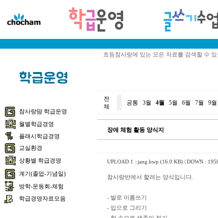
초등참사랑에 있는 모든 자료를 검색할 수 
전
공통
|
3월
|
4월
|
5월
|
6월
|
7월
|
9월
체
참사랑땀 학급운영
월별학급경영
장애 체험 활동 양식지
플래시학급경영
교실환경
상황별 학급경영
UPLOAD 1 ::
jang.hwp (16.0 KB)
| DOWN : 195
계기(졸업-기념일)
참사랑반에서 할려는 양식입니다.
방학-운동회-체험
- 발로 이름쓰기
학급경영자료모음
- 입으로 그리기