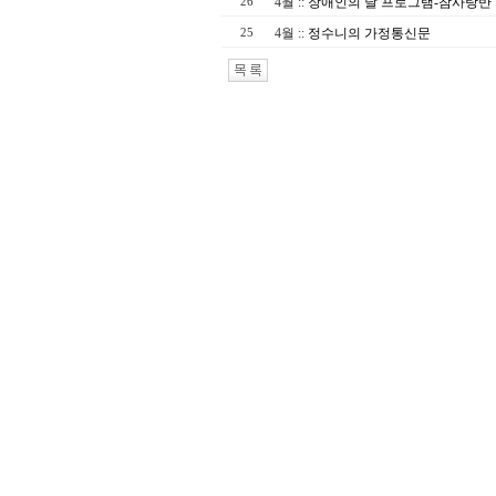
4월
::
장애인의 날 프로그램-참사랑반
26
4월
::
정수니의 가정통신문
25