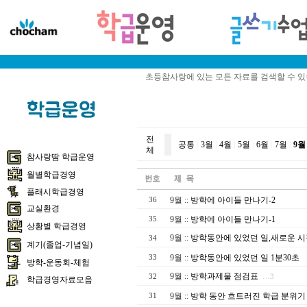
초등참사랑에 있는 모든 자료를 검색할 수 
전
공통
|
3월
|
4월
|
5월
|
6월
|
7월
|
9월
체
참사랑땀 학급운영
월별학급경영
플래시학급경영
9월
::
방학에 아이들 만나기-2
36
교실환경
9월
::
방학에 아이들 만나기-1
35
상황별 학급경영
9월
::
방학동안에 있었던 일,새로운 시
34
계기(졸업-기념일)
9월
::
방학동안에 있었던 일 1분30초
33
방학-운동회-체험
9월
::
방학과제물 점검표
32
…3
학급경영자료모음
9월
::
방학 동안 흐트러진 학급 분위기
31