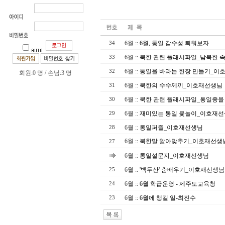
6월
::
6월, 통일 감수성 틔워보자
34
6월
::
북한 관련 플래시파일_남북한 
33
6월
::
통일을 바라는 헌장 만들기_이
32
회원:0 명 / 손님:3 명
6월
::
북한의 수수께끼_이호재선생님
31
6월
::
북한 관련 플래시파일_통일종을
30
6월
::
재미있는 통일 윷놀이_이호재
29
6월
::
통일퍼즐_이호재선생님
28
6월
::
북한말 알아맞추기_이호재선생
27
6월
::
통일설문지_이호재선생님
6월
::
'백두산' 춤배우기_이호재선생님
25
6월
::
6월 학급운영 - 제주도교육청
24
6월
::
6월에 챙길 일-최진수
23