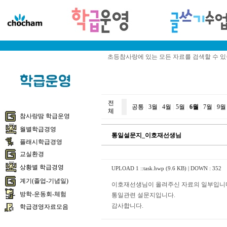
초등참사랑에 있는 모든 자료를 검색할 수 
전
공통
|
3월
|
4월
|
5월
|
6월
|
7월
|
9월
체
참사랑땀 학급운영
월별학급경영
통일설문지_이호재선생님
플래시학급경영
교실환경
상황별 학급경영
UPLOAD 1 ::
task.hwp (9.6 KB)
| DOWN : 352
계기(졸업-기념일)
이호재선생님이 올려주신 자료의 일부입니
방학-운동회-체험
통일관련 설문지입니다.
감사합니다.
학급경영자료모음