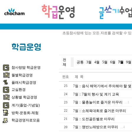
초등참사랑에 있는 모든 자료를 검색할 수 
전
공통
|
3월
|
4월
|
5월
|
6월
|
7월
|
9월
체
참사랑땀 학급운영
월별학급경영
플래시학급경영
7월
::
음식 해먹기에서 주의해야 할 몇
25
교실환경
7월
::
7월의 행사 및 계기 교육
24
상황별 학급경영
7월
::
물총놀이로 즐거운 마무리
23
…1
계기(졸업-기념일)
7월
::
소체육대회로 즐거운 마무리
22
방학-운동회-체험
7월
::
도전골든벨로 마무리
21
학급경영자료모음
7월
::
쟁반노래방으로 마무리
20
…4