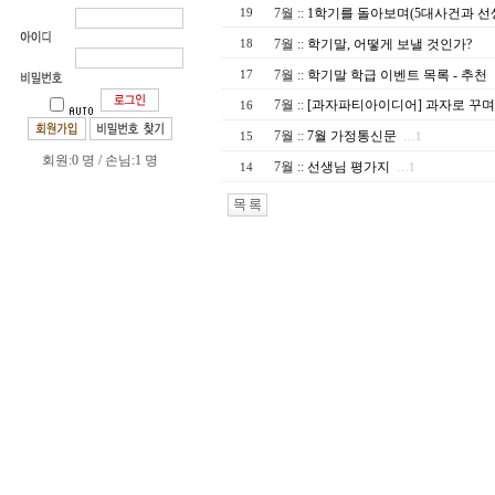
7월
::
1학기를 돌아보며(5대사건과 선
19
7월
::
학기말, 어떻게 보낼 것인가?
18
7월
::
학기말 학급 이벤트 목록 - 추천
17
7월
::
[과자파티아이디어] 과자로 꾸며
16
7월
::
7월 가정통신문
15
…1
회원:0 명 / 손님:1 명
7월
::
선생님 평가지
14
…1