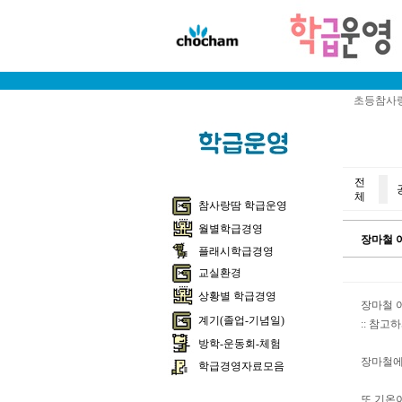
초등참사랑
전
체
참사랑땀 학급운영
월별학급경영
장마철 
플래시학급경영
교실환경
상황별 학급경영
장마철 
계기(졸업-기념일)
:: 참고
방학-운동회-체험
장마철에
학급경영자료모음
또 기온