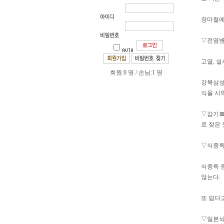
장마철에
▽전염병
고열, 설
회원:0 명 / 손님:1 명
강북삼성
식을 사
▽감기〓
로 젖은 
▽식중독
식중독 
않는다.
또 덥다
▽일본뇌