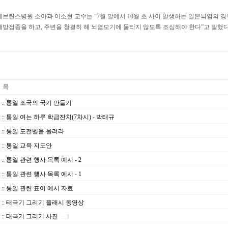
세브란스병원 소아과 이소현 교수는 “7월 말에서 10월 초 사이 발생하는 일본뇌염의 경우
예방접종을 하고, 주변을 청결히 해 뇌염모기에 물리지 않도록 조심해야 한다”고 말했다
::
통일 조국의 국기 만들기
::
통일 여는 하루 학급잔치(7차시) - 박태규
::
통일 도전벨을 울려라
::
통일 교육 지도안
::
통일 관련 행사 목록 예시 - 2
::
통일 관련 행사 목록 예시 - 1
::
통일 관련 표어 예시 자료
::
태극기 그리기 플래시 동영상
::
태극기 그리기 사진
…1