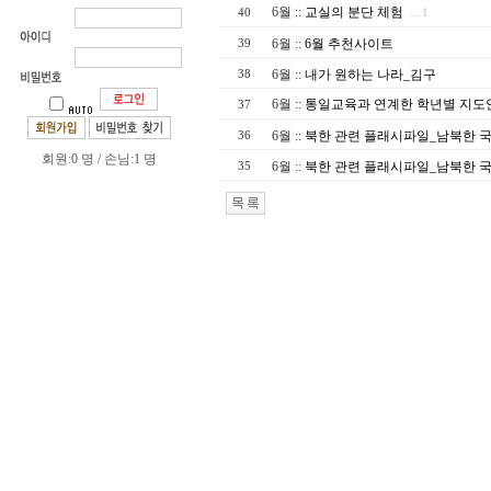
6월
::
교실의 분단 체험
40
…1
6월
::
6월 추천사이트
39
6월
::
내가 원하는 나라_김구
38
6월
::
통일교육과 연계한 학년별 지도
37
6월
::
북한 관련 플래시파일_남북한 국
36
회원:0 명 / 손님:1 명
6월
::
북한 관련 플래시파일_남북한 국
35