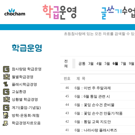
초등참사랑에 있는 모든 자료를 검색할 수 
전
공통
|
3월
|
4월
|
5월
|
6월
|
7월
|
9월
체
참사랑땀 학급운영
월별학급경영
플래시학급경영
6월
::
이번 주 주말과제
46
교실환경
6월
::
6월 통일 관련 시
45
상황별 학급경영
6월
::
꽃잎 손수건 준비물
44
계기(졸업-기념일)
6월
::
꽃잎 손수건 만들기/작품
43
방학-운동회-체험
6월
::
통일 교육 지도안
42
학급경영자료모음
6월
::
나라사랑 플래시퀴즈
41