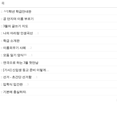
::
^^1학년 학급안내판
::
공 던지며 이름 부르기
::
3월의 글쓰기 지도
::
나의 아리랑 인생곡선
…1
::
학급 소개판
::
이름외우기 사례
…2
::
모둠 일기 양식^^
…1
::
연극으로 하는 3월 첫만남
::
[기사] 신입생 등교 준비 이렇게…
::
선거 - 초간단 선거함
…1
::
입학식 입간판
…3
::
기본에 충실하자.