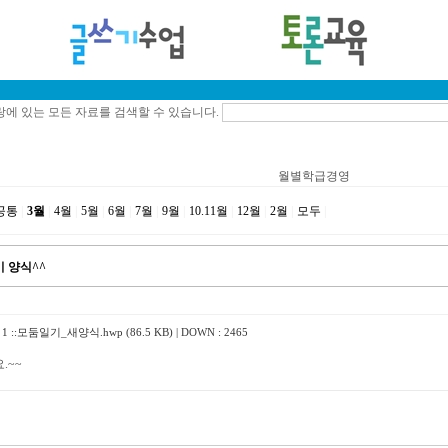
에 있는 모든 자료를 검색할 수 있습니다.
월별학급경영
공통
|
3월
|
4월
|
5월
|
6월
|
7월
|
9월
|
10.11월
|
12월
|
2월
|
모두
|
 양식^^
 ::
모둠일기_새양식.hwp (86.5 KB)
| DOWN : 2465
.~~