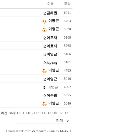
김해원
6011
이영근
5263
이영근
5530
이호재
5168
이호재
5765
이영근
5406
lupang
5101
이영근
4783
이영근
5016
이영근
4602
이수희
5375
이영근
5040
[이전 10개]
[1]
..
[11]
[12]
[13]
[14]
[15]
[16]
17
[18]
Zeroboard
/ skin by
Copyright 1999-2026
GGAMBO