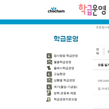
초등참사랑
전
체
참사랑땀 학급운영
월별학급경영
모둠 일기
플래시학급경영
교실환경
상황별 학급경영
UPLOAD 1
계기(졸업-기념일)
잘 쓰세요
방학-운동회-체험
학급경영자료모음