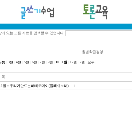
에 있는 모든 자료를 검색할 수 있습니다.
월별학급경영
공통
|
3월
|
4월
|
5월
|
6월
|
7월
|
9월
|
10.11월
|
12월
|
2월
|
모두
|
.11월
::
우리가만드는빼빼로데이(플래쉬노래)
…1