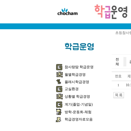
초등참사랑
전
체
참사랑땀 학급운영
월별학급경영
플래시학급경영
10
1
교실환경
상황별 학급경영
계기(졸업-기념일)
방학-운동회-체험
학급경영자료모음