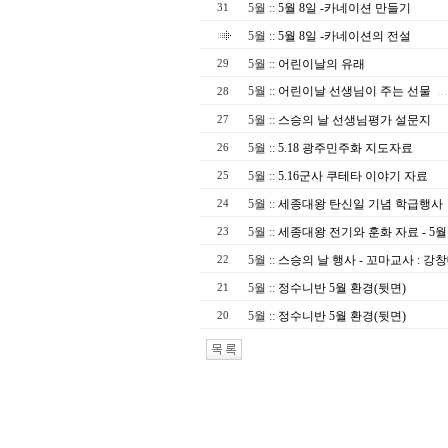
5월
::
5월 8일 -카네이션 만들기
31
5월
::
5월 8일 -카네이션의 전설
5월
::
어린이날의 유래
29
5월
::
어린이날 선생님이 주는 선물
28
…
5월
::
스승의 날 선생님평가 설문지
27
5월
::
5.18 광주민주화 지도자료
26
5월
::
5.16군사 쿠테타 이야기 자료
25
5월
::
세종대왕 탄신일 기념 학급행사
24
5월
::
세종대왕 전기와 훈화 자료 - 5월
23
5월
::
스승의 날 행사 - 꼬마교사 : 강
22
5월
::
정수니반 5월 환경(뒷면)
21
5월
::
정수니반 5월 환경(뒷면)
20