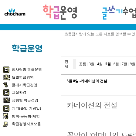
초등참사랑에 있는 모든 자료를 검색할 수 
전
공통
|
3월
|
4월
|
5월
|
6월
|
7월
|
9월
체
참사랑땀 학급운영
월별학급경영
5월 8일 -카네이션의 전설
플래시학급경영
교실환경
상황별 학급경영
카네이션의 전설
계기(졸업-기념일)
방학-운동회-체험
학급경영자료모음
꽃말이 '어머니의 사랑