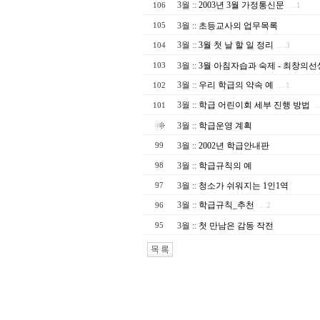
3월
::
2003년 3월 가정통신문
106
…1
3월
::
초등교사의 업무목록
105
3월
::
3월 첫 날 할 일 정리
104
…3
3월
::
3월 아침자습과 숙제 - 최창의
103
3월
::
우리 학급의 약속 예
102
…1
3월
::
학급 어린이회 세부 진행 방법
101
3월
::
학급운영 계획
3월
::
2002년 학급안내판
99
3월
::
학급규칙의 예
98
3월
::
청소가 쉬워지는 1인1역
97
3월
::
학급규칙_추천
96
…2
3월
::
첫 만남은 감동 작전
95