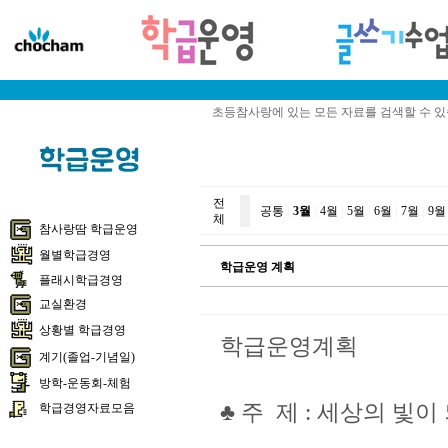
초등참사랑에 있는 모든 자료를 검색할 수 
전
공통
|
3월
|
4월
|
5월
|
6월
|
7월
|
9월
체
참사랑땀 학급운영
월별학급경영
학급운영 계획
플래시학급경영
교실환경
상황별 학급경영
학급운영계획
계기(졸업-기념일)
방학-운동회-체험
♣ 주 제 : 세상의 빛이
학급경영자료모음