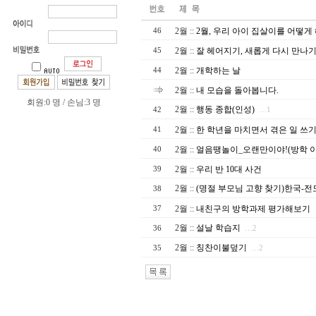
2월
::
2월, 우리 아이 집살이를 어떻게
46
2월
::
잘 헤어지기, 새롭게 다시 만나
45
2월
::
개학하는 날
44
2월
::
내 모습을 돌아봅니다.
회원:0 명 / 손님:3 명
2월
::
행동 종합(인성)
42
…1
2월
::
한 학년을 마치면서 겪은 일 쓰
41
2월
::
얼음땡놀이_오랜만이야!(방학 이
40
2월
::
우리 반 10대 사건
39
2월
::
(명절 부모님 고향 찾기)한국-전
38
2월
::
내친구의 방학과제 평가해보기
37
2월
::
설날 학습지
36
…2
2월
::
칭찬이불덮기
35
…2