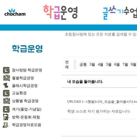
초등참사랑에 있는 모든 자료를 검색할 수 
전
공통
|
3월
|
4월
|
5월
|
6월
|
7월
|
9월
체
참사랑땀 학급운영
월별학급경영
내 모습을 돌아봅니다.
플래시학급경영
교실환경
상황별 학급경영
UPLOAD 1 ::
(행발)나의_모습을_돌아봅시다.hwp (
계기(졸업-기념일)
학생 스스로 자기 평가하는 자료입니다.
방학-운동회-체험
학급경영자료모음